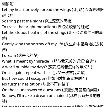
枷锁吧)
Let my heart bravely spread the wings (让我的心勇敢地振
翅飞翔)
Soaring past the night (穿过深沉的黑夜)
To trace the bright moonlight (去追逐皎洁的月光)
Let the clouds heal me of the stings (让云朵治愈往日的痛
楚)
Gently wipe the sorrow off my life (从生命中温柔地拭去忧
伤)
I dream (这是我的梦)
What is meant by “miracle”, (那与我无关的词汇“奇迹”)
A word outside my days? (究竟隐藏着怎样的意义？)
Once again, repeat warbles (我又一次重复啼啭)
But how could I escape? (但如何才能得到解脱？)
No further hesitation (从此不再纠结于)
On those unanswered questions (那些没有答案的问题)
So now, I’ll make a dream unchained (现在我解开梦的枷
锁)