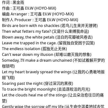
作词 : 黑金雨
作曲 : 王可鑫 Eli.W (HOYO-MiX)
编曲 Arranger : 王可鑫 Eli.W (HOYO-MiX)
制作人 Producer : 王可鑫 Eli.W (HOYO-MiX)
Birds are born with no shackles (若鸟儿生来并无镣铐)
Then what fetters my fate? (又是什么束缚我命运)
Blown away, the white petals (洁白的花瓣被风卷去)
Leave me trapped in the cage. (留我独自受困于囚笼)
The endless isolation (孤独无止无休)
Can't wear down my illusion (却难以磨灭我的想象)
Someday, I’ll make a dream unchained (不如试着解开梦的
枷锁吧)
Let my heart bravely spread the wings (让我的心勇敢地振
翅飞翔)
Soaring past the night (穿过深沉的黑夜)
To trace the bright moonlight (去追逐皎洁的月光)
Let the clouds heal me of the stings (让云朵治愈往日的痛
楚)
Gently wipe the sorrow off my life (从生命中温柔地拭去忧