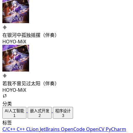
在银河中孤独摇摆（伴奏）
HOYO-MiX
若我不曾见过太阳（伴奏）
HOYO-MiX
分类
AI人工智能
嵌入式开发
程序设计
1
2
3
标签
C/C++
C++
CLion
JetBrains
OpenCode
OpenCV
PyCharm