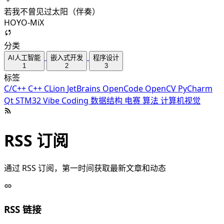
若我不曾见过太阳（伴奏）
HOYO-MiX
分类
AI人工智能
嵌入式开发
程序设计
1
2
3
标签
C/C++
C++
CLion
JetBrains
OpenCode
OpenCV
PyCharm
Qt
STM32
Vibe Coding
数据结构
电赛
算法
计算机视觉
RSS 订阅
通过 RSS 订阅，第一时间获取最新文章和动态
RSS 链接