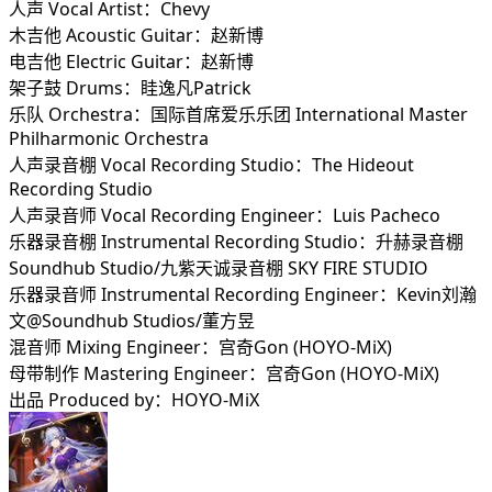
人声 Vocal Artist：Chevy
木吉他 Acoustic Guitar：赵新博
电吉他 Electric Guitar：赵新博
架子鼓 Drums：眭逸凡Patrick
乐队 Orchestra：国际首席爱乐乐团 International Master
Philharmonic Orchestra
人声录音棚 Vocal Recording Studio：The Hideout
Recording Studio
人声录音师 Vocal Recording Engineer：Luis Pacheco
乐器录音棚 Instrumental Recording Studio：升赫录音棚
Soundhub Studio/九紫天诚录音棚 SKY FIRE STUDIO
乐器录音师 Instrumental Recording Engineer：Kevin刘瀚
文@Soundhub Studios/董方昱
混音师 Mixing Engineer：宫奇Gon (HOYO-MiX)
母带制作 Mastering Engineer：宫奇Gon (HOYO-MiX)
出品 Produced by：HOYO-MiX