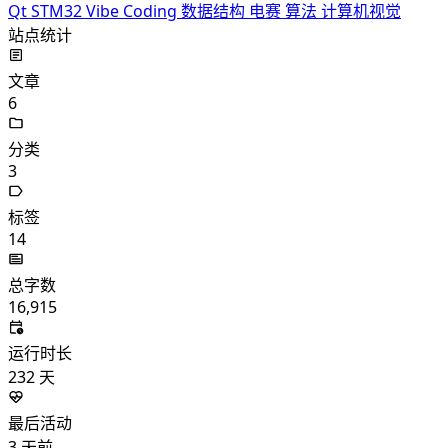
Qt
STM32
Vibe Coding
数据结构
电赛
算法
计算机视觉
站点统计
文章
6
分类
3
标签
14
总字数
16,915
运行时长
232
天
最后活动
3
天前