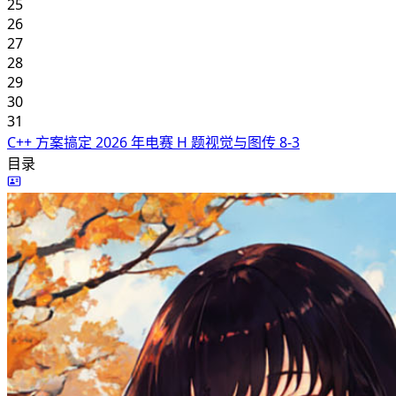
25
26
27
28
29
30
31
C++ 方案搞定 2026 年电赛 H 题视觉与图传
8-3
目录