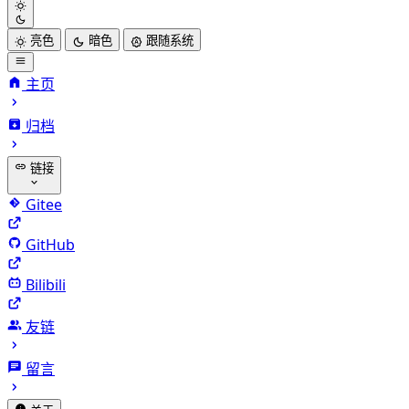
亮色
暗色
跟随系统
主页
归档
链接
Gitee
GitHub
Bilibili
友链
留言