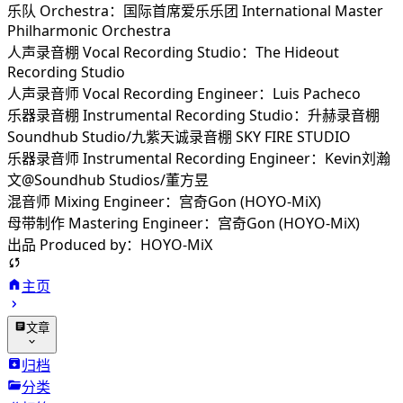
乐队 Orchestra：国际首席爱乐乐团 International Master
Philharmonic Orchestra
人声录音棚 Vocal Recording Studio：The Hideout
Recording Studio
人声录音师 Vocal Recording Engineer：Luis Pacheco
乐器录音棚 Instrumental Recording Studio：升赫录音棚
Soundhub Studio/九紫天诚录音棚 SKY FIRE STUDIO
乐器录音师 Instrumental Recording Engineer：Kevin刘瀚
文@Soundhub Studios/董方昱
混音师 Mixing Engineer：宫奇Gon (HOYO-MiX)
母带制作 Mastering Engineer：宫奇Gon (HOYO-MiX)
出品 Produced by：HOYO-MiX
主页
文章
归档
分类