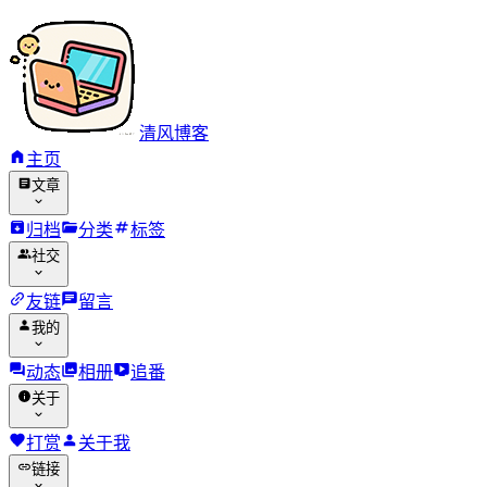
清风博客
主页
文章
归档
分类
标签
社交
友链
留言
我的
动态
相册
追番
关于
打赏
关于我
链接