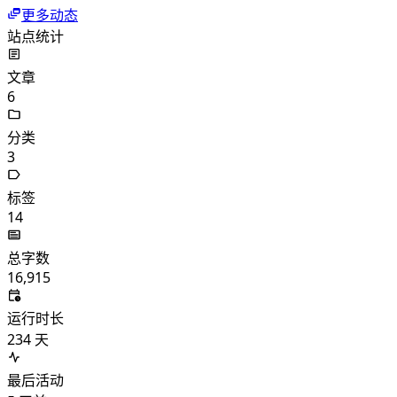
更多动态
站点统计
文章
6
分类
3
标签
14
总字数
16,915
运行时长
234
天
最后活动