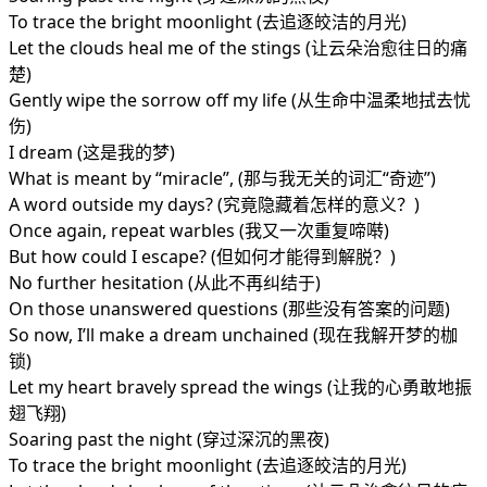
To trace the bright moonlight (去追逐皎洁的月光)
Let the clouds heal me of the stings (让云朵治愈往日的痛
楚)
Gently wipe the sorrow off my life (从生命中温柔地拭去忧
伤)
I dream (这是我的梦)
What is meant by “miracle”, (那与我无关的词汇“奇迹”)
A word outside my days? (究竟隐藏着怎样的意义？)
Once again, repeat warbles (我又一次重复啼啭)
But how could I escape? (但如何才能得到解脱？)
No further hesitation (从此不再纠结于)
On those unanswered questions (那些没有答案的问题)
So now, I’ll make a dream unchained (现在我解开梦的枷
锁)
Let my heart bravely spread the wings (让我的心勇敢地振
翅飞翔)
Soaring past the night (穿过深沉的黑夜)
To trace the bright moonlight (去追逐皎洁的月光)