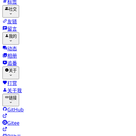
标签
社交
友链
留言
我的
动态
相册
追番
关于
打赏
关于我
链接
GitHub
Gitee