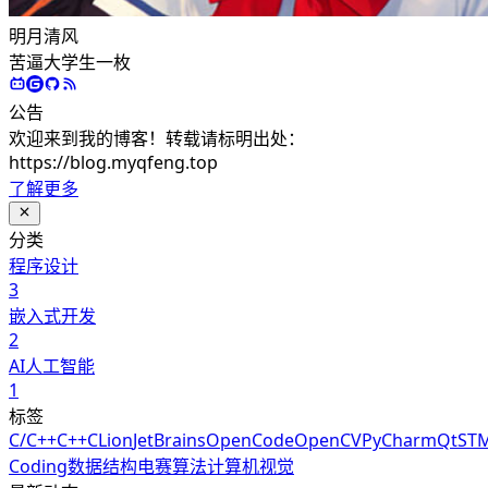
明月清风
苦逼大学生一枚
公告
欢迎来到我的博客！转载请标明出处：
https://blog.myqfeng.top
了解更多
分类
程序设计
3
嵌入式开发
2
AI人工智能
1
标签
C/C++
C++
CLion
JetBrains
OpenCode
OpenCV
PyCharm
Qt
ST
Coding
数据结构
电赛
算法
计算机视觉