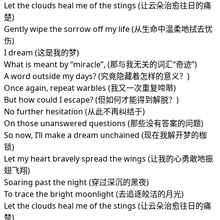
Let the clouds heal me of the stings (让云朵治愈往日的痛
楚)
Gently wipe the sorrow off my life (从生命中温柔地拭去忧
伤)
I dream (这是我的梦)
What is meant by “miracle”, (那与我无关的词汇“奇迹”)
A word outside my days? (究竟隐藏着怎样的意义？)
Once again, repeat warbles (我又一次重复啼啭)
But how could I escape? (但如何才能得到解脱？)
No further hesitation (从此不再纠结于)
On those unanswered questions (那些没有答案的问题)
So now, I’ll make a dream unchained (现在我解开梦的枷
锁)
Let my heart bravely spread the wings (让我的心勇敢地振
翅飞翔)
Soaring past the night (穿过深沉的黑夜)
To trace the bright moonlight (去追逐皎洁的月光)
Let the clouds heal me of the stings (让云朵治愈往日的痛
楚)