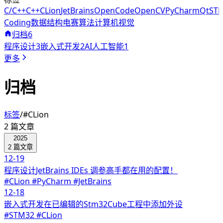
C/C++
C++
CLion
JetBrains
OpenCode
OpenCV
PyCharm
Qt
ST
Coding
数据结构
电赛
算法
计算机视觉
归档
6
程序设计
3
嵌入式开发
2
AI人工智能
1
更多
归档
标签
/
#CLion
2
篇文章
2025
2
篇文章
12-19
程序设计
JetBrains IDEs 调参高手都在用的配置！
#CLion #PyCharm #JetBrains
12-18
嵌入式开发
在已编辑的Stm32Cube工程中添加外设
#STM32 #CLion