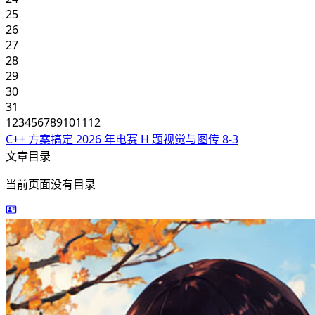
25
26
27
28
29
30
31
1
2
3
4
5
6
7
8
9
10
11
12
C++ 方案搞定 2026 年电赛 H 题视觉与图传
8-3
文章目录
当前页面没有目录