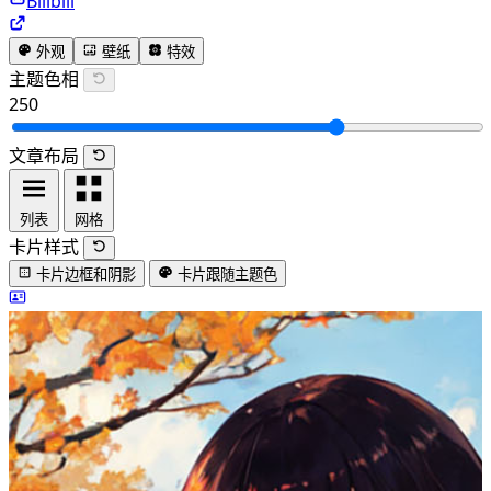
Bilibili
外观
壁纸
特效
主题色相
250
文章布局
列表
网格
卡片样式
卡片边框和阴影
卡片跟随主题色