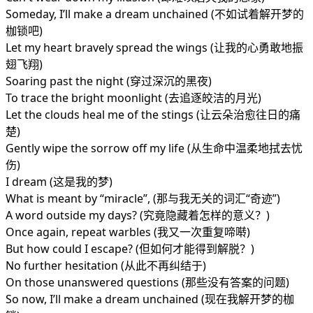
Someday, I’ll make a dream unchained (不如试着解开梦的
枷锁吧)
Let my heart bravely spread the wings (让我的心勇敢地振
翅飞翔)
Soaring past the night (穿过深沉的黑夜)
To trace the bright moonlight (去追逐皎洁的月光)
Let the clouds heal me of the stings (让云朵治愈往日的痛
楚)
Gently wipe the sorrow off my life (从生命中温柔地拭去忧
伤)
I dream (这是我的梦)
What is meant by “miracle”, (那与我无关的词汇“奇迹”)
A word outside my days? (究竟隐藏着怎样的意义？)
Once again, repeat warbles (我又一次重复啼啭)
But how could I escape? (但如何才能得到解脱？)
No further hesitation (从此不再纠结于)
On those unanswered questions (那些没有答案的问题)
So now, I’ll make a dream unchained (现在我解开梦的枷