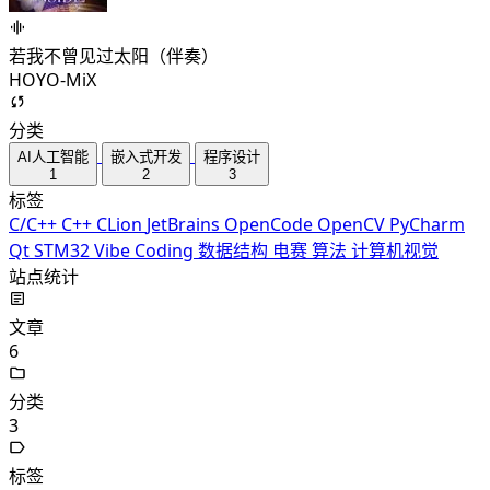
若我不曾见过太阳（伴奏）
HOYO-MiX
分类
AI人工智能
嵌入式开发
程序设计
1
2
3
标签
C/C++
C++
CLion
JetBrains
OpenCode
OpenCV
PyCharm
Qt
STM32
Vibe Coding
数据结构
电赛
算法
计算机视觉
站点统计
文章
6
分类
3
标签