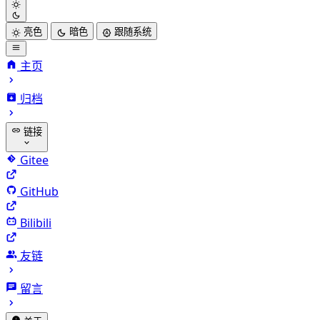
亮色
暗色
跟随系统
主页
归档
链接
Gitee
GitHub
Bilibili
友链
留言