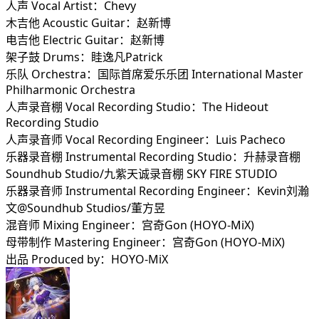
人声 Vocal Artist：Chevy
木吉他 Acoustic Guitar：赵新博
电吉他 Electric Guitar：赵新博
架子鼓 Drums：眭逸凡Patrick
乐队 Orchestra：国际首席爱乐乐团 International Master
Philharmonic Orchestra
人声录音棚 Vocal Recording Studio：The Hideout
Recording Studio
人声录音师 Vocal Recording Engineer：Luis Pacheco
乐器录音棚 Instrumental Recording Studio：升赫录音棚
Soundhub Studio/九紫天诚录音棚 SKY FIRE STUDIO
乐器录音师 Instrumental Recording Engineer：Kevin刘瀚
文@Soundhub Studios/董方昱
混音师 Mixing Engineer：宫奇Gon (HOYO-MiX)
母带制作 Mastering Engineer：宫奇Gon (HOYO-MiX)
出品 Produced by：HOYO-MiX