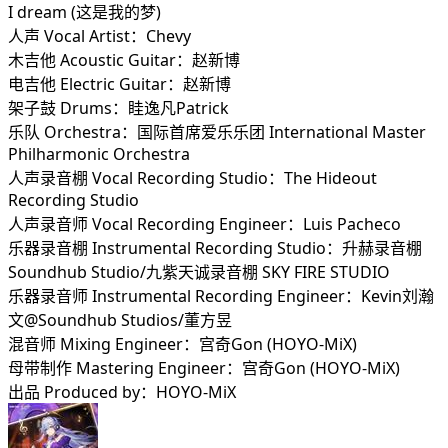
I dream (这是我的梦)
人声 Vocal Artist：Chevy
木吉他 Acoustic Guitar：赵新博
电吉他 Electric Guitar：赵新博
架子鼓 Drums：眭逸凡Patrick
乐队 Orchestra：国际首席爱乐乐团 International Master
Philharmonic Orchestra
人声录音棚 Vocal Recording Studio：The Hideout
Recording Studio
人声录音师 Vocal Recording Engineer：Luis Pacheco
乐器录音棚 Instrumental Recording Studio：升赫录音棚
Soundhub Studio/九紫天诚录音棚 SKY FIRE STUDIO
乐器录音师 Instrumental Recording Engineer：Kevin刘瀚
文@Soundhub Studios/董方昱
混音师 Mixing Engineer：宫奇Gon (HOYO-MiX)
母带制作 Mastering Engineer：宫奇Gon (HOYO-MiX)
出品 Produced by：HOYO-MiX