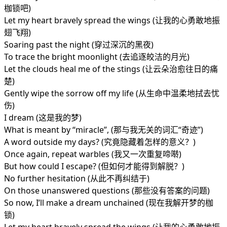
枷锁吧)
Let my heart bravely spread the wings (让我的心勇敢地振
翅飞翔)
Soaring past the night (穿过深沉的黑夜)
To trace the bright moonlight (去追逐皎洁的月光)
Let the clouds heal me of the stings (让云朵治愈往日的痛
楚)
Gently wipe the sorrow off my life (从生命中温柔地拭去忧
伤)
I dream (这是我的梦)
What is meant by “miracle”, (那与我无关的词汇“奇迹”)
A word outside my days? (究竟隐藏着怎样的意义？)
Once again, repeat warbles (我又一次重复啼啭)
But how could I escape? (但如何才能得到解脱？)
No further hesitation (从此不再纠结于)
On those unanswered questions (那些没有答案的问题)
So now, I’ll make a dream unchained (现在我解开梦的枷
锁)