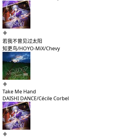
若我不曾见过太阳
知更鸟/HOYO-MiX/Chevy
Take Me Hand
DAISHI DANCE/Cécile Corbel