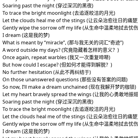
Soaring past the night (穿过深沉的黑夜)
To trace the bright moonlight (去追逐皎洁的月光)
Let the clouds heal me of the stings (让云朵治愈往日的痛楚
Gently wipe the sorrow off my life (从生命中温柔地拭去忧伤
I dream (这是我的梦)
What is meant by “miracle”, (那与我无关的词汇“奇迹”)
A word outside my days? (究竟隐藏着怎样的意义？)
Once again, repeat warbles (我又一次重复啼啭)
But how could I escape? (但如何才能得到解脱？)
No further hesitation (从此不再纠结于)
On those unanswered questions (那些没有答案的问题)
So now, I’ll make a dream unchained (现在我解开梦的枷锁)
Let my heart bravely spread the wings (让我的心勇敢地
Soaring past the night (穿过深沉的黑夜)
To trace the bright moonlight (去追逐皎洁的月光)
Let the clouds heal me of the stings (让云朵治愈往日的痛楚
Gently wipe the sorrow off my life (从生命中温柔地拭去忧伤
I dream (这是我的梦)