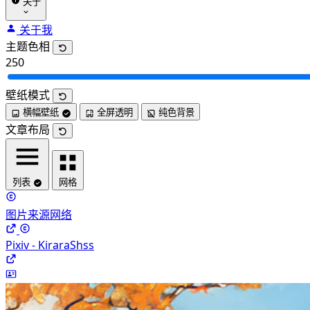
关于
关于我
主题色相
250
壁纸模式
横幅壁纸
全屏透明
纯色背景
文章布局
列表
网格
图片来源网络
Pixiv - KiraraShss