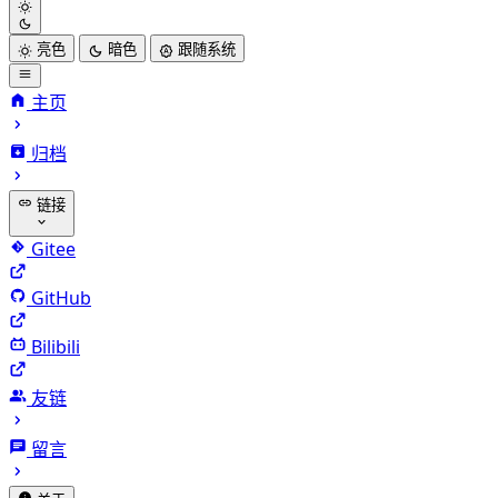
亮色
暗色
跟随系统
主页
归档
链接
Gitee
GitHub
Bilibili
友链
留言