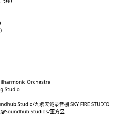
振翅飞翔)
)
)
harmonic Orchestra
g Studio
ndhub Studio/九紫天诚录音棚 SKY FIRE STUDIO
文@Soundhub Studios/董方昱