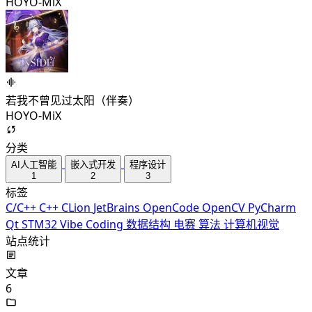
HOYO-MiX
若我不曾见过太阳（伴奏）
HOYO-MiX
分类
AI人工智能
嵌入式开发
程序设计
1
2
3
标签
C/C++
C++
CLion
JetBrains
OpenCode
OpenCV
PyCharm
Qt
STM32
Vibe Coding
数据结构
电赛
算法
计算机视觉
站点统计
文章
6