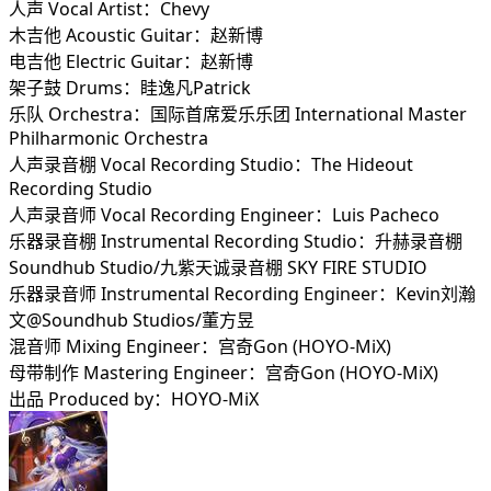
人声 Vocal Artist：Chevy
木吉他 Acoustic Guitar：赵新博
电吉他 Electric Guitar：赵新博
架子鼓 Drums：眭逸凡Patrick
乐队 Orchestra：国际首席爱乐乐团 International Master
Philharmonic Orchestra
人声录音棚 Vocal Recording Studio：The Hideout
Recording Studio
人声录音师 Vocal Recording Engineer：Luis Pacheco
乐器录音棚 Instrumental Recording Studio：升赫录音棚
Soundhub Studio/九紫天诚录音棚 SKY FIRE STUDIO
乐器录音师 Instrumental Recording Engineer：Kevin刘瀚
文@Soundhub Studios/董方昱
混音师 Mixing Engineer：宫奇Gon (HOYO-MiX)
母带制作 Mastering Engineer：宫奇Gon (HOYO-MiX)
出品 Produced by：HOYO-MiX