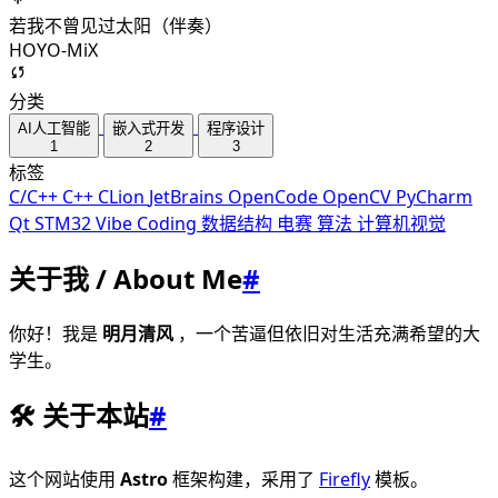
若我不曾见过太阳（伴奏）
HOYO-MiX
分类
AI人工智能
嵌入式开发
程序设计
1
2
3
标签
C/C++
C++
CLion
JetBrains
OpenCode
OpenCV
PyCharm
Qt
STM32
Vibe Coding
数据结构
电赛
算法
计算机视觉
关于我 / About Me
#
你好！我是
明月清风
，一个苦逼但依旧对生活充满希望的大
学生。
🛠️ 关于本站
#
这个网站使用
Astro
框架构建，采用了
Firefly
模板。