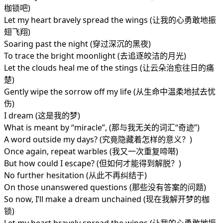
枷锁吧)
Let my heart bravely spread the wings (让我的心勇敢地振
翅飞翔)
Soaring past the night (穿过深沉的黑夜)
To trace the bright moonlight (去追逐皎洁的月光)
Let the clouds heal me of the stings (让云朵治愈往日的痛
楚)
Gently wipe the sorrow off my life (从生命中温柔地拭去忧
伤)
I dream (这是我的梦)
What is meant by “miracle”, (那与我无关的词汇“奇迹”)
A word outside my days? (究竟隐藏着怎样的意义？)
Once again, repeat warbles (我又一次重复啼啭)
But how could I escape? (但如何才能得到解脱？)
No further hesitation (从此不再纠结于)
On those unanswered questions (那些没有答案的问题)
So now, I’ll make a dream unchained (现在我解开梦的枷
锁)