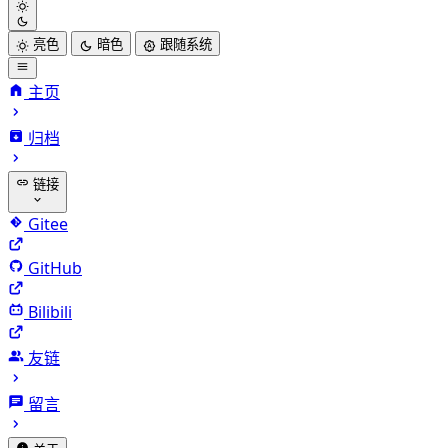
亮色
暗色
跟随系统
主页
归档
链接
Gitee
GitHub
Bilibili
友链
留言