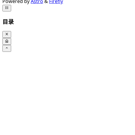
Powered by
Astro
&
Firefly
目录