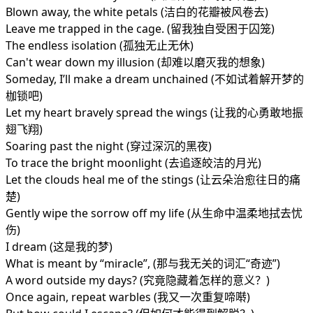
Blown away, the white petals (洁白的花瓣被风卷去)
Leave me trapped in the cage. (留我独自受困于囚笼)
The endless isolation (孤独无止无休)
Can't wear down my illusion (却难以磨灭我的想象)
Someday, I’ll make a dream unchained (不如试着解开梦的
枷锁吧)
Let my heart bravely spread the wings (让我的心勇敢地振
翅飞翔)
Soaring past the night (穿过深沉的黑夜)
To trace the bright moonlight (去追逐皎洁的月光)
Let the clouds heal me of the stings (让云朵治愈往日的痛
楚)
Gently wipe the sorrow off my life (从生命中温柔地拭去忧
伤)
I dream (这是我的梦)
What is meant by “miracle”, (那与我无关的词汇“奇迹”)
A word outside my days? (究竟隐藏着怎样的意义？)
Once again, repeat warbles (我又一次重复啼啭)